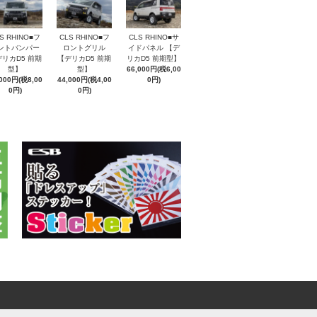
S RHINO■フ
CLS RHINO■フ
CLS RHINO■サ
ントバンパー
ロントグリル
イドパネル 【デ
リカD5 前期
【デリカD5 前期
リカD5 前期型】
型】
型】
66,000円(税6,00
,000円(税8,00
44,000円(税4,00
0円)
0円)
0円)