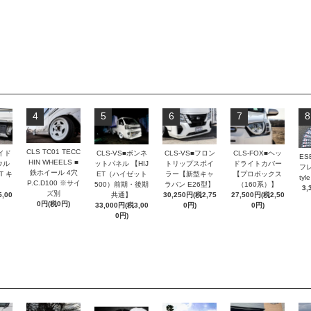
4
5
6
7
8
CLS TC01 TECC
CLS-VS■ボンネ
CLS-VS■フロン
サイド
CLS-FOX■ヘッ
ES
HIN WHEELS ■
ットパネル 【HIJ
トリップスポイ
ウル
ドライトカバー
フレ
鉄ホイール 4穴
ET（ハイゼット
ラー【新型キャ
T キ
【プロボックス
ty
P.C.D100 ※サイ
500）前期・後期
ラバン E26型】
（160系）】
3,
ズ別
共通】
30,250円(税2,75
,00
27,500円(税2,50
0円(税0円)
33,000円(税3,00
0円)
0円)
0円)