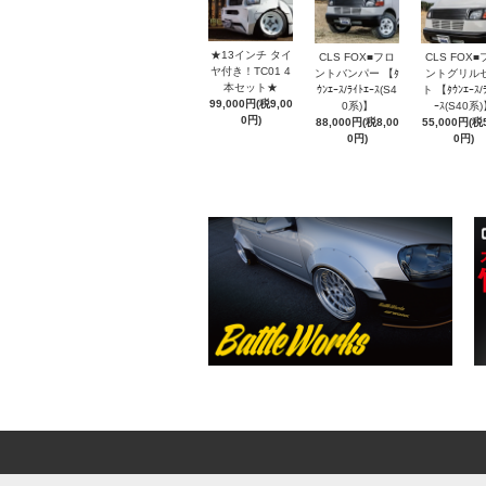
★13インチ タイ
CLS FOX■フロ
CLS FOX■
ヤ付き！TC01 4
ントバンパー 【ﾀ
ントグリル
本セット★
ｳﾝｴｰｽ/ﾗｲﾄｴｰｽ(S4
ト 【ﾀｳﾝｴｰｽ/
99,000円(税9,00
0系)】
ｰｽ(S40系
0円)
88,000円(税8,00
55,000円(税5
0円)
0円)