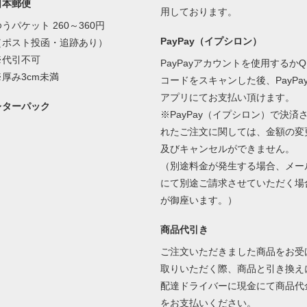
日本郵便
用しております。
うパケット 260～360円
PayPay（イプシロン）
（ポスト投函・追跡あり）
※代引不可
PayPayアカウントを使用するかQ
※厚み3cm未満
コードをスキャンした後、PayPa
アプリにてお支払い頂けます。
レターパック
※PayPay（イプシロン）で決済
れたご注文に関しては、金額の変
及びキャンセルができません。
（別途料金が発生する場合、メー
にて別途ご請求させていただく場
が御座います。）
商品代引き
ご注文いただきました商品をお受
取りいただく際、商品と引き換え
配達ドライバーに現金にて商品代
をお支払いください。