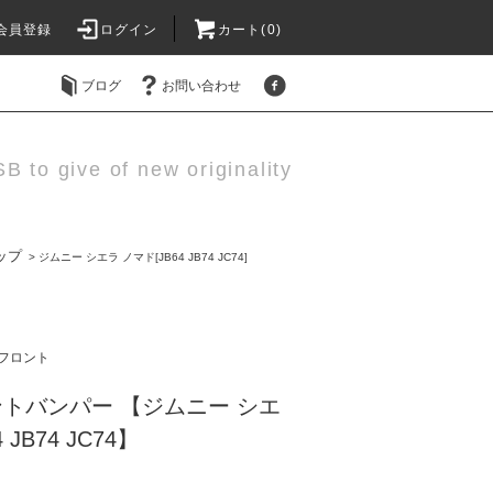
会員登録
ログイン
カート(0)
ブログ
お問い合わせ
B to give of new originality
ップ
>
ジムニー シエラ ノマド[JB64 JB74 JC74]
フロント
ロントバンパー 【ジムニー シエ
 JB74 JC74】