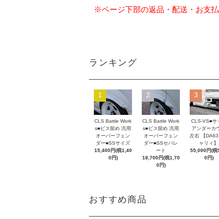
※ページ下部の返品・配送・お支払
ランキング
1
2
3
CLS Battle Work
CLS Battle Work
CLS-VS■
s■ビス留め 汎用
s■ビス留め 汎用
アンダーカ
オーバーフェン
オーバーフェン
左右 【DA63
ダー■SSサイズ
ダー■SSセパレ
ャリィ】
15,400円(税1,40
ート
55,000円(税5
0円)
18,700円(税1,70
0円)
0円)
おすすめ商品