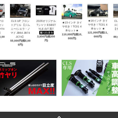
★16インチ タイ
フロ
CLS UP フロン
CL
2026オリジナル
★15インチ タイ
ヤ付き！TC01 4
セッ
トグリル 【ジム
ロ
Tシャツ ESBST
ヤ付き！TC01 4
本セット ★
ﾗｲﾄｴ
ニー/シエラ・ノ
【デ
YLE 白T 黒T
本セット★
121,000円(税11,
)】
マド JB64 JB74
110,000円(税10,
000円)
3,850円(税350
,00
JC74】
88
000円)
円)
55,000円(税5,00
0円)