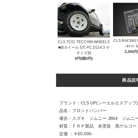
CLS RACING 
CLS TC01 TECCHIN WHEELS
ｰﾙﾅｯﾄ-
■鉄ホイール 5穴 P.C.D114.3 ※
3,300
サイズ別
0円(税0円)
商品説
ブランド：CLS UP(シーエルエスアッ
品名：フロントバンパー
適合：スズキ ジムニー JB64 ジムニー
材質：ＦＲＰ製品 未塗装 黒ゲルコー
定価 ：￥60,000-