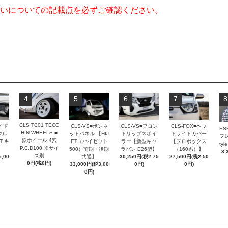
いについての記載点を必ずご確認ください。
4
5
6
7
8
CLS TC01 TECC
CLS-VS■ボンネ
CLS-VS■フロン
サイド
CLS-FOX■ヘッ
ES
HIN WHEELS ■
ットパネル 【HIJ
トリップスポイ
ウル
ドライトカバー
フレ
鉄ホイール 4穴
ET（ハイゼット
ラー【新型キャ
T キ
【プロボックス
ty
P.C.D100 ※サイ
500）前期・後期
ラバン E26型】
（160系）】
3,
ズ別
共通】
30,250円(税2,75
,00
27,500円(税2,50
0円(税0円)
33,000円(税3,00
0円)
0円)
0円)