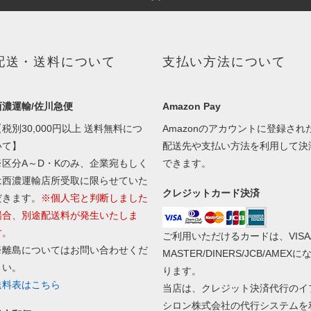
配送・送料について
支払い方法について
西濃運輸/佐川急便
Amazon Pay
【税別30,000円以上 送料無料につ
Amazonのアカウントに登録され
いて】
配送先や支払い方法を利用して決
※区分A～D・Kのみ、企業宛もしく
できます。
は西濃運輸店所受取に限らせていた
クレジットカード決済
だきます。
※個人宅と判断しました
場合、別途配送料が発生いたしま
す。
ご利用いただけるカードは、VISA
※離島についてはお問い合わせくだ
MASTER/DINERS/JCB/AMEXに
さい。
ります。
送料表はこちら
当店は、クレジット決済代行のイ
シロン株式会社の代行システムを