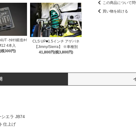
この商品について問
買い物を続ける
NUT -ｸﾛﾓﾘ鍛造ﾎｲ
CLS UP■1.5インチ アゲバネ
 M12 4本入
【Jimny/Sierra】 ※車種別
円(税300円)
41,800円(税3,800円)
明
プ)
シエラ JB74
ト仕上げ