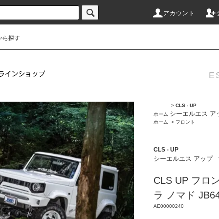
アカウント
から探す
ES
>
CLS - UP
シーエルエス ア
ホーム
ホーム
>
フロント
CLS - UP
シーエルエス アップ
CLS UP フ
ラ ノマド JB64
AE00000240