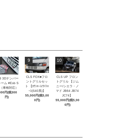
9
10
CLS FOX■フロ
CLS UP フロン
B 3Dナンバー
ントグリルセッ
トグリル 【ジム
ーム #Esb S
ト 【ﾀｳﾝｴｰｽ/ﾗｲﾄｴ
ニー/シエラ・ノ
le（車検対応）
ｰｽ(S40系)】
マド JB64 JB74
300円(税300
55,000円(税5,00
JC74】
円)
0円)
55,000円(税5,00
0円)