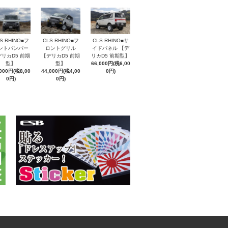
S RHINO■フ
CLS RHINO■フ
CLS RHINO■サ
ントバンパー
ロントグリル
イドパネル 【デ
リカD5 前期
【デリカD5 前期
リカD5 前期型】
型】
型】
66,000円(税6,00
,000円(税8,00
44,000円(税4,00
0円)
0円)
0円)