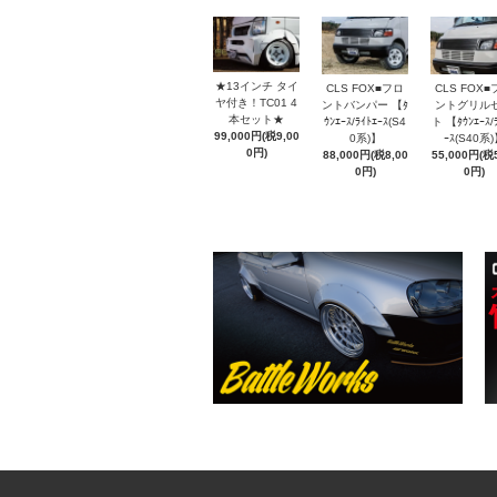
★13インチ タイ
CLS FOX■フロ
CLS FOX■
ヤ付き！TC01 4
ントバンパー 【ﾀ
ントグリル
本セット★
ｳﾝｴｰｽ/ﾗｲﾄｴｰｽ(S4
ト 【ﾀｳﾝｴｰｽ/
99,000円(税9,00
0系)】
ｰｽ(S40系
0円)
88,000円(税8,00
55,000円(税5
0円)
0円)